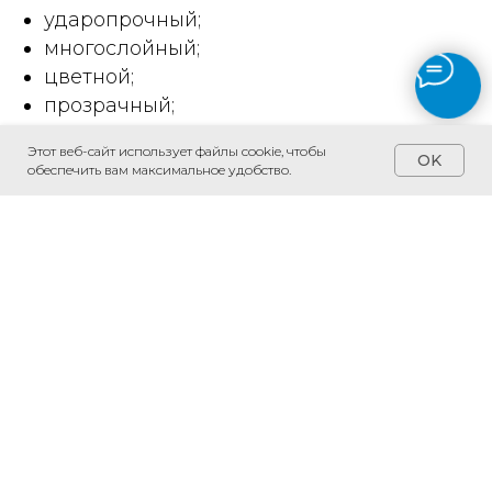
ударопрочный;
многослойный;
цветной;
прозрачный;
матовый;
Этот веб-сайт использует файлы cookie, чтобы
OK
моллированный.
обеспечить вам максимальное удобство.
Главная
Наши работы
Продукция
Контакты
Услуги
О нас
Телефон
Telegram
+7 967 316 17 77
E-mail
WhatsApp